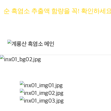
순 흑염소 추출액 함량을 꼭! 확인하세요
흑염소혼합추출액
100%
(흑염소추출액 95