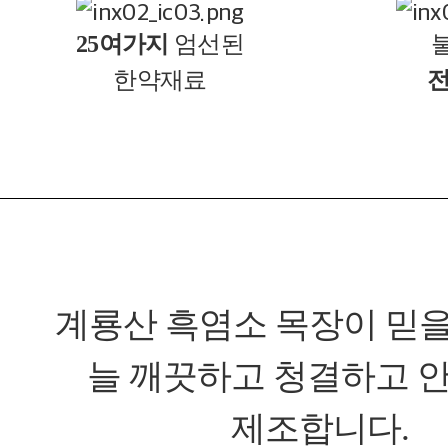
25여가지
엄선된
한약재료
전
계룡산 흑염소 목장이 믿을
늘 깨끗하고 청결하고 
제조합니다.